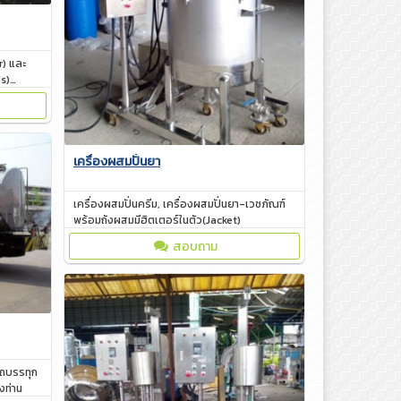
r) และ
s)
เครื่องผสมปั่นยา
เครื่องผสมปั่นครีม, เครื่องผสมปั่นยา-เวชภัณฑ์
พร้อมถังผสมมีฮิตเตอร์ในตัว(Jacket)
สอบถาม
ถบรรทุก
งท่าน