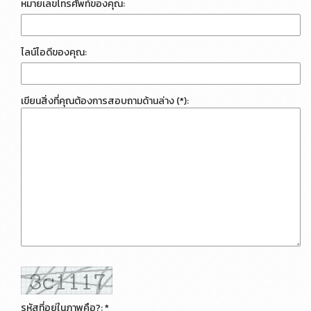
หมายเลขโทรศัพท์ของคุณ:
ไลน์ไอดีของคุณ:
เขียนสิ่งที่คุณต้องการสอบถามด้านล่าง (*):
รหัสที่อยู่ในภาพคือ?: *