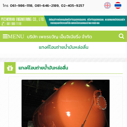
โทร
061-986-1118
081-646-2189
02-405-9257
บริษัท เพชรขวัญ เอ็นจิเนียริ่ง จำกัด
MENU
แทงค์โอนถ่ายน้ำมันหล่อลื่น
แทงค์โอนถ่ายน้ำมันหล่อลื่น